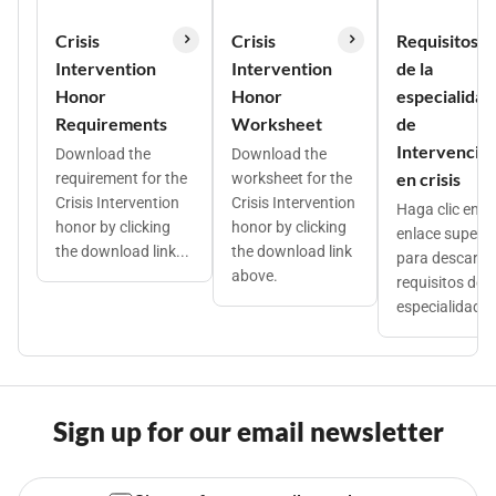
Crisis
Crisis
Requisitos
Intervention
Intervention
de la
Honor
Honor
especialidad
Requirements
Worksheet
de
Intervenció
Download the
Download the
en crisis
requirement for the
worksheet for the
Crisis Intervention
Crisis Intervention
Haga clic en el
honor by clicking
honor by clicking
enlace superio
the download link...
the download link
para descarga
above.
requisitos de l
especialidad...
Sign up for our email newsletter