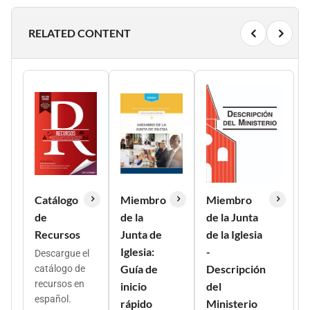
RELATED CONTENT
Catálogo
Miembro
Miembro
de
de la
de la Junta
Recursos
Junta de
de la Iglesia
Iglesia:
-
Descargue el
Guía de
Descripción
catálogo de
recursos en
inicio
del
español.
rápido
Ministerio