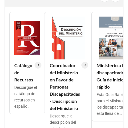
Catálogo
Coordinador
Ministerio a los
de
del Ministerio
discapacitados:
Recursos
en Favor de
Guía de inicio
Personas
rápido
Descargue el
Discapacitadas
catálogo de
Esta Guía Rápida
recursos en
- Descripción
para el Ministerio
español.
los discapacitado
del Ministerio
está llena de...
Descargue la
descripción del